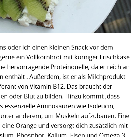
s oder ich einen kleinen Snack vor dem
rne ein Vollkornbrot mit körniger Frischkäse
ine hervorragende Proteinquelle, da er reich an
n enthält . Außerdem, ist er als Milchprodukt
eferant von Vitamin B12. Das braucht der
en oder Blut zu bilden. Hinzu kommt ,dass
s essenzielle Aminosäuren wie Isoleucin,
du unter anderem, um Muskeln aufzubauen. Eine
e eine Orange und versorgt dich zusätzlich mit
esium, Phosphor, Kalium, Eisen und Omega-3-