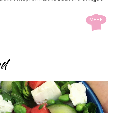
MEHR
ad