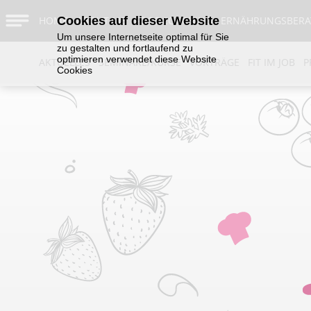
HOME
Cookies auf dieser Website
ABOUT ME
FOODCOACHING
ERNÄHRUNGSBER
Um unsere Internetseite optimal für Sie
zu gestalten und fortlaufend zu
optimieren verwendet diese Website
AKTUELLES
SEMINARE/KURSE
VORTRÄGE
FIT IM JOB
P
Cookies