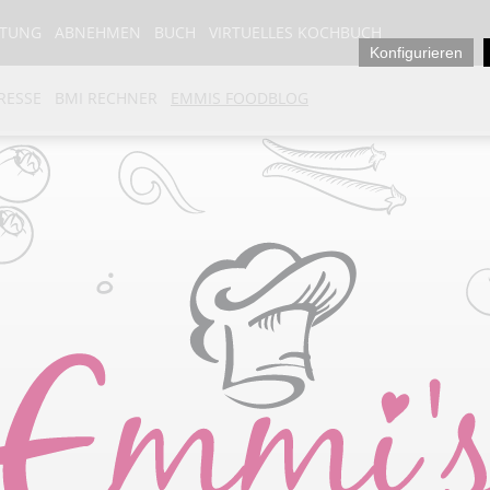
ATUNG
ABNEHMEN
BUCH
VIRTUELLES KOCHBUCH
Konfigurieren
RESSE
BMI RECHNER
EMMIS FOODBLOG