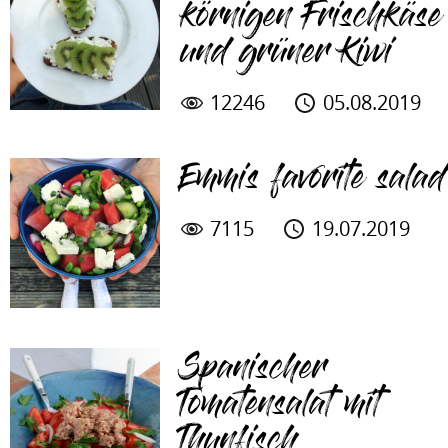
körnigen Frischkäse
und grüner Kiwi
12246
05.08.2019
Emmis favorite salad
7115
19.07.2019
Spanischer
Tomatensalat mit
Thunfisch